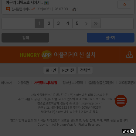
아무리 더워도 회사에서...
0
갈사람은가야지
+5
조회수:151
| 26.07.08
1
1
2
3
4
5
검색
글쓰기
로그인
PC버전
전체앱
|
|
|
|
|
회사소개
이용약관
개인정보 처리방침
청소년 보호정책
불법촬영물 신고센터
제휴광고문의
사업자등록번호:119-86-61101 (주)스마트나우 대표이사:송현두
주소: 서울시 금천구 가산디지털1로 171 연락처:063-284-8635 팩스:02-6265-0377
청소년보호책임자:김동욱
desk@hungryapp.co.kr
등록번호:서울아02322 | 등록일자:2016년4월25일
발행인:(주)스마트나우 송현두 | 편집인:김동욱
헝그리앱의 콘텐츠 및 기사는 저작권법의 보호를 받으므로, 무단 전재, 복사, 배포 등을 금합니다.
Copyright (c) HungryApp All Rights Reserved.