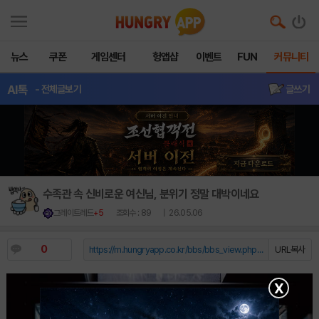
뉴스
쿠폰
게임센터
헝앱샵
이벤트
FUN
커뮤니티
AI톡
- 전체글보기
글쓰기
수족관 속 신비로운 여신님, 분위기 정말 대박이네요
그레이트레드
+5
조회수 : 89
| 26.05.06
0
https://m.hungryapp.co.kr/bbs/bbs_view.php?durl=Y...
URL복사
X