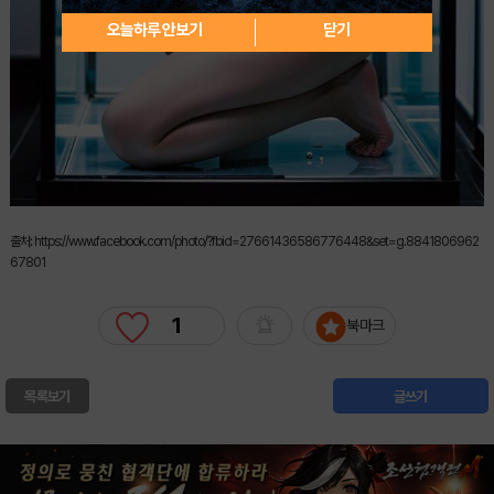
오늘하루 안보기
닫기
출처: https://www.facebook.com/photo/?fbid=27661436586776448&set=g.8841806962
67801
1
북마크
목록보기
글쓰기