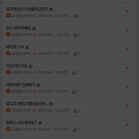
당구여신인가 손톱여신인가
0
갈사람은가야지
+5
조회수:135
| 26.07.15
1
무슨 생각하세요
0
갈사람은가야지
+5
조회수:160
| 26.07.14
1
바다와 그녀
0
갈사람은가야지
+5
조회수:133
| 26.07.14
1
거긴 어딘가요
0
갈사람은가야지
+5
조회수:99
| 26.07.13
1
사탕이유? 담배유?
0
갈사람은가야지
+5
조회수:113
| 26.07.11
1
덥다고 냉장고 열어놓으면...
0
갈사람은가야지
+5
조회수:129
| 26.07.10
1
원피스 나미 맞아요?
0
갈사람은가야지
+5
조회수:111
| 26.07.09
1