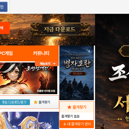
색
PC게임
커뮤니티
즐겨찾기
star
즐겨찾기
즐겨찾기 없음
add
내 즐겨찾기 관리