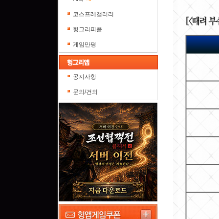
코스프레갤러리
헝그리피플
게임만평
공지사항
문의/건의