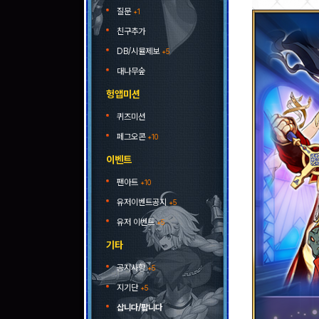
질문
+1
친구추가
DB/시뮬제보
+5
대나무숲
헝앱미션
퀴즈미션
페그오콘
+10
이벤트
팬아트
+10
유저이벤트공지
+5
유저 이벤트
+5
기타
공지사항
+5
지기단
+5
삽니다/팝니다