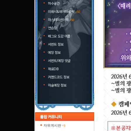
허수공간
미래시&데이터 공략
+50
마스터미션이력
+50
연습장
페그오 도감 어플
서번트 정보
예장 정보
서번트/예장 댓글
재료DB
커맨드코드 정보
마술예장 정보
자유게시판
+5