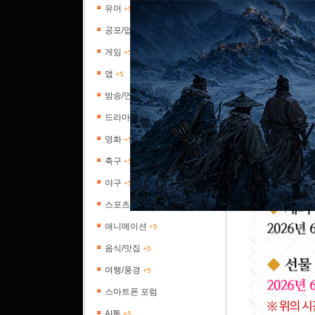
유머
+5
공포/엽기
+5
게임
+5
앱
+5
방송/연예
+5
드라마
+5
영화
+5
축구
+5
야구
+5
스포츠
+5
애니메이션
+5
음식/맛집
+5
여행/풍경
+5
스마트폰 포럼
AI톡
+5