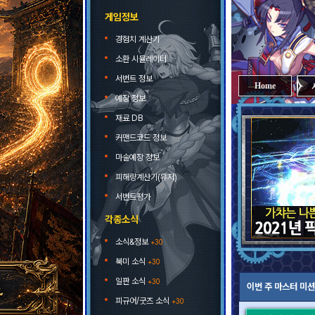
게임정보
경험치 계산기
소환 시뮬레이터
서번트 정보
Home
예장 정보
재료 DB
커맨드코드 정보
마술예장 정보
피해량계산기(유저)
서번트평가
각종소식
소식&정보
+30
북미 소식
+30
일판 소식
+30
이번 주 마스터 미션
피규어/굿즈 소식
+30