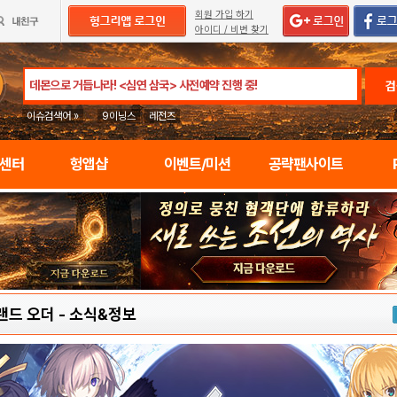
회원 가입 하기
아이디 / 비번 찾기
검
이슈검색어 »
9이닝스
레전즈
임센터
헝앱샵
이벤트/미션
공략팬사이트
랜드 오더
-
소식&정보