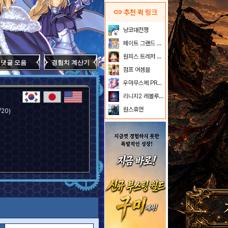
link
추천 퀵 링크
냥코대전쟁
페이트 그랜드 오더
원피스 트레저 크루즈
댓글 모음
경험치 계산기
점프 어셈블
우마무스메 PRETTY DERBY
리니지2 레볼루션
원스휴먼
20)