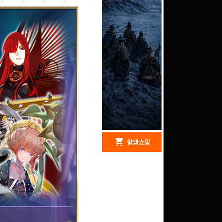
redeem
shopping_cart
헝앱 경품
헝앱 쇼핑
구글 플레이 기프트카드
15,000원 (추첨)
100
밥알