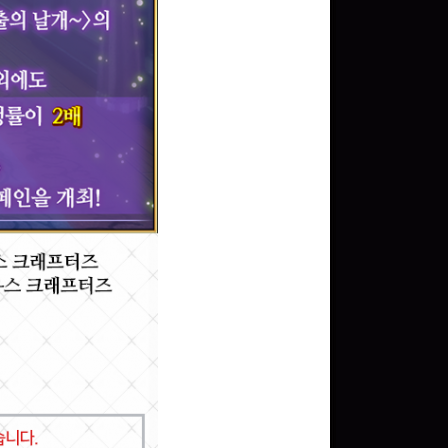
문화상품권 5000원 (추
첨)
100
밥알
구글 플레이 기프트카드
5,000원 (추첨)
100
밥알
문화상품권 10000원
(추첨)
100
밥알