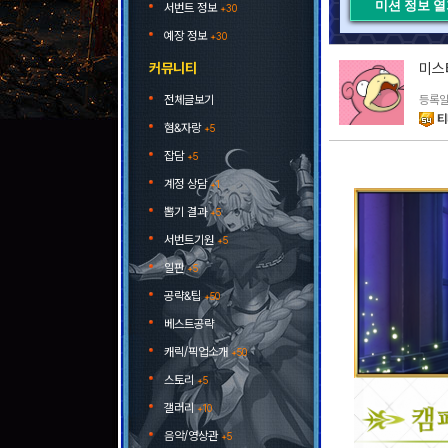
미션 정보 
서번트 정보
+30
예장 정보
+30
커뮤니티
미스
전체글보기
등록일 
티
혐&자랑
+5
잡담
+5
계정 상담
+1
뽑기 결과
+5
서번트기원
+5
일판
+5
공략&팁
+50
베스트공략
캐릭/픽업소개
+50
스토리
+5
갤러리
+10
음악/영상관
+5