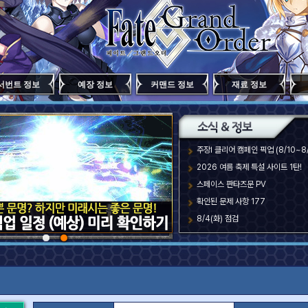
서번트 정보
예장 정보
커맨드 정보
재료 정보
주장Ⅰ 클리어 캠페인 픽업 (8/10~8/
2026 여름 축제 특설 사이트 1탄!
스페이스 판타즈문 PV
확인된 문제 사항 177
8/4(화) 점검