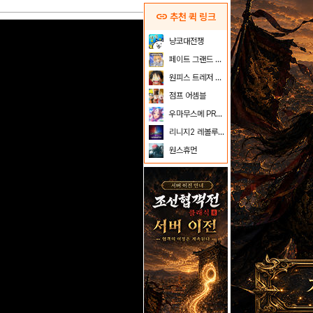
link
추천 퀵 링크
냥코대전쟁
페이트 그랜드 오더
원피스 트레저 크루즈
점프 어셈블
우마무스메 PRETTY DERBY
리니지2 레볼루션
원스휴먼