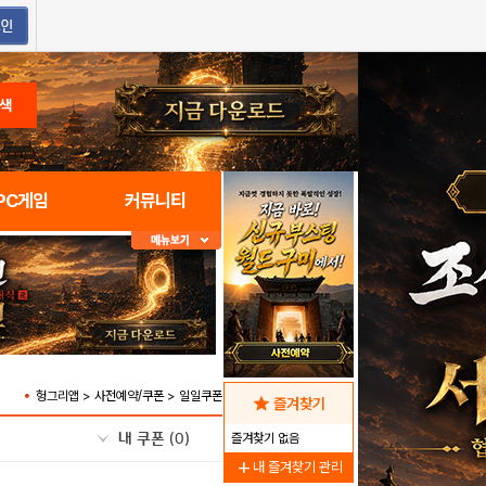
색
PC게임
커뮤니티
헝그리앱 > 사전예약/쿠폰 > 일일쿠폰
star
즐겨찾기
내 쿠폰
(0)
즐겨찾기 없음
add
내 즐겨찾기 관리