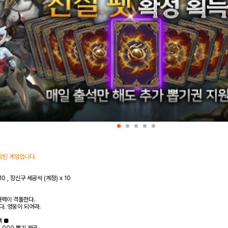
함된 게임입니다.
10 , 장신구 세공석 (계정) x 10
권력이 격돌한다.
. 영웅이 되어라.
택 ■
,000 뽑기 제공