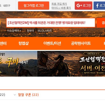
회원 가입 하기
아이디 / 비번 찾기
검
이슈검색어 »
천부의
브LOL스타즈
임센터
헝앱샵
이벤트/미션
공략팬사이트
(22)
일일 쿠폰
(22)