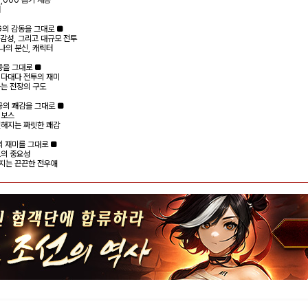
버
G의 감동을 그대로 ■
감성, 그리고 대규모 전투
나의 분신, 캐릭터
동을 그대로 ■
 다대다 전투의 재미
하는 전장의 구도
공의 쾌감을 그대로 ■
 보스
전해지는 짜릿한 쾌감
의 재미를 그대로 ■
드의 중요성
지는 끈끈한 전우애