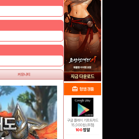
커뮤니티
redeem
shopping_cart
헝앱 경품
헝앱 쇼핑
구글 플레이 기프트카드
15,000원 (추첨)
100
밥알