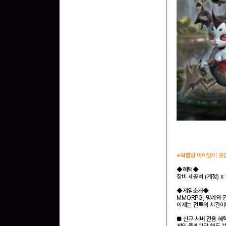
※확률형 아이템이 포
◆혜택◆
장비 세공석 (계정) x 
◆게임소개◆
MMORPG, 명예와 
이제는 전투의 시간이다
■ 신규 서버 전용 혜
게임 플레이만 해도 11