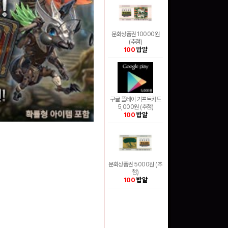
문화상품권 10000원
(추첨)
100
밥알
구글 플레이 기프트카드
5,000원 (추첨)
100
밥알
문화상품권 5000원 (추
첨)
100
밥알