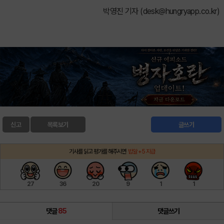
박영진 기자 (
desk@hungryapp.co.kr
)
신고
목록보기
글쓰기
기사를 읽고 평가를 해주시면
밥알 +5 지급
27
36
20
9
1
1
댓글
85
댓글쓰기