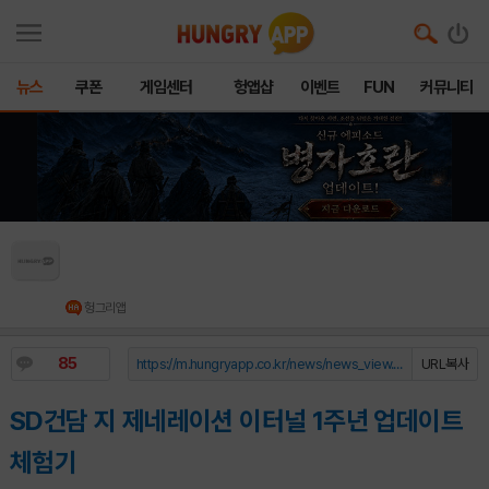
뉴스
쿠폰
게임센터
헝앱샵
이벤트
FUN
커뮤니티
지제네 이터널 1주년 업데이트 후, “게임 전반의
완성도가 확실히 높아졌다”
헝그리앱
85
https://m.hungryapp.co.kr/news/news_view.php?durl=YmNvZGU9b...
URL복사
SD건담 지 제네레이션 이터널 1주년 업데이트
체험기