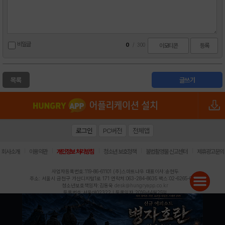
비밀글
0
/
300
이모티콘
등록
목록
글쓰기
로그인
PC버전
전체앱
|
|
|
|
|
회사소개
이용약관
개인정보 처리방침
청소년 보호정책
불법촬영물 신고센터
제휴광고문의
사업자등록번호:119-86-61101 (주)스마트나우 대표이사:송현두
주소: 서울시 금천구 가산디지털1로 171 연락처:063-284-8635 팩스:02-6265-0377
청소년보호책임자:김동욱
desk@hungryapp.co.kr
등록번호:서울아02322 | 등록일자:2016년4월25일
발행인:(주)스마트나우 송현두 | 편집인:김동욱
헝그리앱의 콘텐츠 및 기사는 저작권법의 보호를 받으므로, 무단 전재, 복사, 배포 등을 금합니다.
Copyright (c) HungryApp All Rights Reserved.