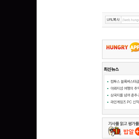
//web.hung
최신뉴스
삼국지를 넘어 춘추·진