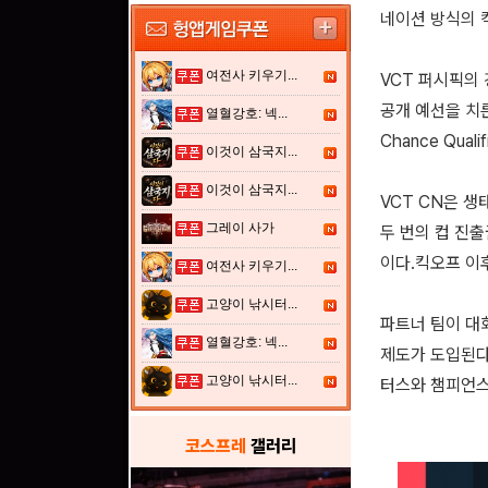
네이션 방식의 
여전사 키우기...
VCT 퍼시픽의 
공개 예선을 치른
열혈강호: 넥...
Chance Qua
이것이 삼국지...
이것이 삼국지...
VCT CN은 생
그레이 사가
두 번의 컵 진출
이다.킥오프 이
여전사 키우기...
고양이 낚시터...
파트너 팀이 대
열혈강호: 넥...
제도가 도입된다
고양이 낚시터...
터스와 챔피언스
코스프레
갤러리