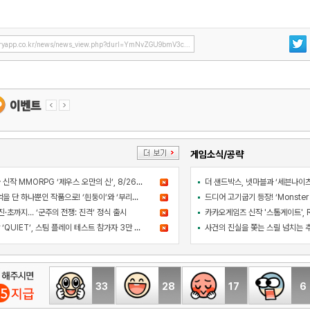
ryapp.co.kr/news/news_view.php?durl=YmNvZGU9bmV3c...
게임소식/공략
컴투스 블록버스터급 신작 MMORPG ‘제우스 오만의 신’, 8/26 출시
아와지섬 여행의 추억을 단 하나뿐인 작품으로! ‘흰둥이’와 ‘부리부리대마왕’의 오리지널 도기 색칠 체험 등장
·초까지… ‘군주의 전쟁: 진격’ 정식 출시
라인게임즈 PC 신작 ‘QUIET’, 스팀 플레이 테스트 참가자 3만 명 돌파
33
28
17
6