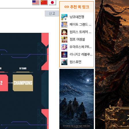
link
추천 퀵 링크
냥코대전쟁
페이트 그랜드 오더
원피스 트레저 크루즈
점프 어셈블
우마무스메 PRETTY DERBY
리니지2 레볼루션
원스휴먼