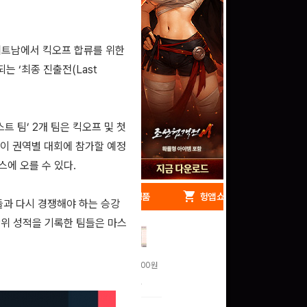
 베트남에서 킥오프 합류를 위한
 ‘최종 진출전(Last
트 팀’ 2개 팀은 킥오프 및 첫
팀이 권역별 대회에 참가할 예정
에 오를 수 있다.
redeem
shopping_cart
헝앱 경품
헝앱 쇼핑
들과 다시 경쟁해야 하는 승강
상위 성적을 기록한 팀들은 마스
문화상품권 10000원
(추첨)
100
밥알