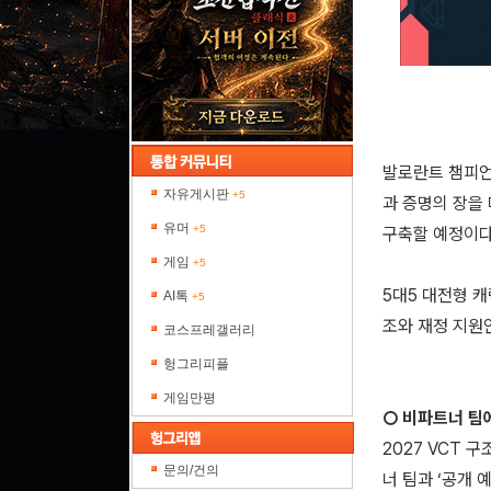
발로란트 챔피언
자유게시판
+5
과 증명의 장을 
유머
+5
구축할 예정이다
게임
+5
5대5 대전형 캐
AI톡
+5
조와 재정 지원
코스프레갤러리
헝그리피플
게임만평
○ 비파트너 팀
2027 VCT
문의/건의
너 팀과 ‘공개 