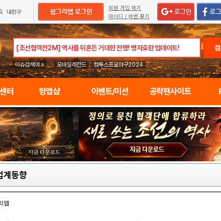
회원 가입 하기
아이디 / 비번 찾기
검
이슈검색어 »
모바일레전드
컴투스프로야구2024
임센터
헝앱샵
이벤트/미션
공략팬사이트
업계동향
리앱