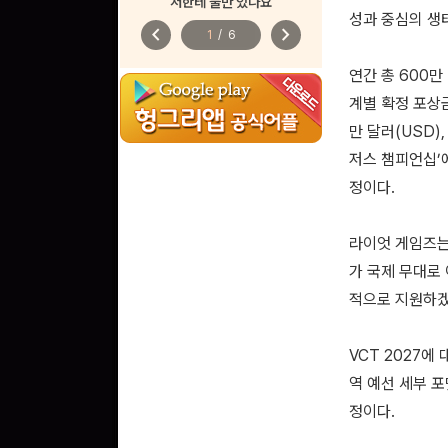
저한테 불만 있나요
성과 중심의 생
chevron_left
chevron_right
1
/
6
연간 총 600
계별 확정 포상금
만 달러(USD)
저스 챔피언십’
정이다.
라이엇 게임즈는
가 국제 무대로
적으로 지원하겠
VCT 2027에
역 예선 세부 
정이다.