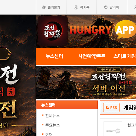
뉴스센터
사전예약/쿠폰
스마트 게
게임
전체뉴스
주요뉴스
헝그
취재