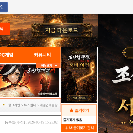
색
PC게임
커뮤니티
헝그리앱
>
뉴스센터
>
게임업계동향
star
즐겨찾기
즐겨찾기 없음
등록일(수정) : 2026-06-19 15:25:02
add
내 즐겨찾기 관리