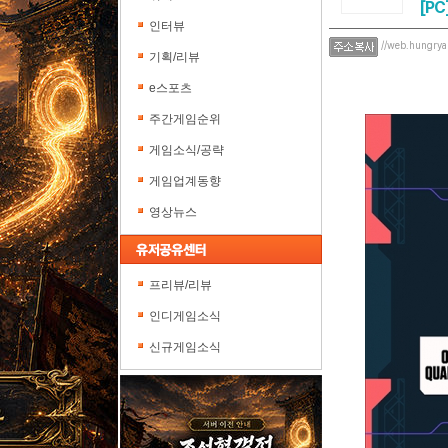
[PC
인터뷰
//web.hungrya
기획/리뷰
e스포츠
주간게임순위
게임소식/공략
게임업계동향
영상뉴스
프리뷰/리뷰
인디게임소식
신규게임소식