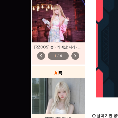
[RZCOS] 승리의 여신: 니케 - 바이퍼 (Model. 시루)
chevron_left
chevron_right
1
/
6
AI
톡
○ 실력 기반 공