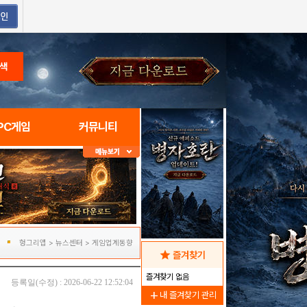
색
PC게임
커뮤니티
헝그리앱
>
뉴스센터
>
게임업계동향
star
즐겨찾기
즐겨찾기 없음
등록일(수정) : 2026-06-22 12:52:04
add
내 즐겨찾기 관리