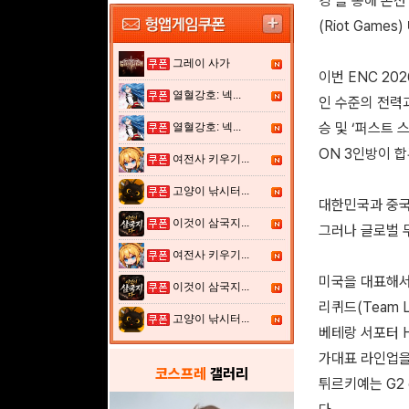
킹’을 통해 본선
(Riot Gam
그레이 사가
이번 ENC 2
열혈강호: 넥...
인 수준의 전력과 
승 및 ‘퍼스트 스
열혈강호: 넥...
ON 3인방이 
여전사 키우기...
고양이 낚시터...
대한민국과 중국
이것이 삼국지...
그러나 글로벌 
여전사 키우기...
미국을 대표해서는 
이것이 삼국지...
리퀴드(Team L
고양이 낚시터...
베테랑 서포터 H
가대표 라인업을 
코스프레
갤러리
튀르키예는 G2 