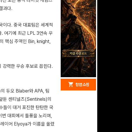
치러진 모든 공식 라이엇 게임즈
결과다.
중국이다. 중국 대표팀은 세계적
다. 여기에 최근 LPL 3연속 우
핵심 주역인 Bin, knight,
 강력한 우승 후보로 꼽힌다.
redeem
shopping_cart
헝앱 경품
헝앱 쇼핑
 듀오 Blaber와 APA, 팀
앞둔 센티널즈(Sentinels)의
 선수들이 대거 포진한 탄탄한 국
문화상품권 10000원
 이번 대회에서 돌풍을 노리며,
(추첨)
100
밥알
레이어 Elyoya가 이름을 올렸