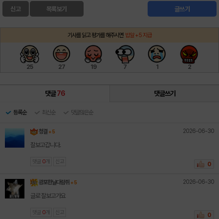
신고
목록보기
글쓰기
기사를 읽고 평가를 해주시면
밥알 +5 지급
25
27
19
7
1
2
댓글
76
댓글쓰기
등록순
최신순
댓글많은순
2026-06-30
청결
+ 5
잘보고갑니다.
댓글
0
개
신고
0
2026-06-30
광포한날다람쥐
+ 5
글로 잘보고가요
댓글
0
개
신고
0