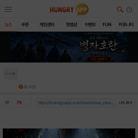
뉴스
쿠폰
게임센터
헝앱샵
이벤트
FUN
커뮤니티
위메이드, 글로벌 e스포츠 토너먼트 ‘이미르컵 월
드 챔피언십 시즌2’ 성료
헝그리앱
76
https://m.hungryapp.co.kr/news/news_view.php?durl=YmNvZGU9b...
URL복사