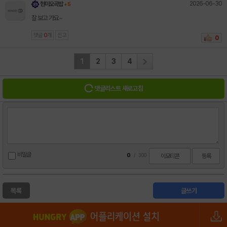
2026-06-30
현미오곡밥
+ 5
잘 보고 가요~
댓글
0
개
신고
0
1
2
3
4
댓글리스트 새로고침
비밀글
0
/
300
이모티콘
등록
목록
글쓰기