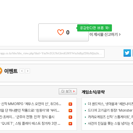
0
게임소식/공략
컴투스 블록버스터급 신작 MMORPG ‘제우스 오만의 신’, 8/26 출시
아와지섬 여행의 추억을 단 하나뿐인 작품으로! ‘흰둥이’와 ‘부리부리대마왕’의 오리지널 도기 색칠 체험 등장
·초까지… ‘군주의 전쟁: 진격’ 정식 출시
라인게임즈 PC 신작 ‘QUIET’, 스팀 플레이 테스트 참가자 3만 명 돌파