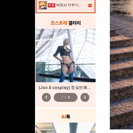
여전사 키우기...
코스프레
갤러리
(Joo A cosplay) 킹 오브 파이터즈
chevron_left
chevron_right
1
/
6
AI
톡