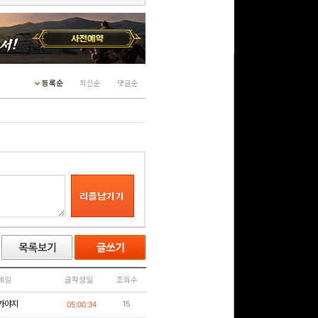
등록순
최신순
댓글순
네임
글작성일
조회수
가야지
15
05:00:34