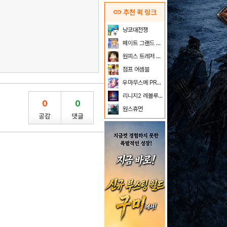
link
추천 퀵 링크
냥코대전쟁
페이트 그랜드 오더
원피스 트레저 크루즈
점프 어셈블
우마무스메 PRETTY DERBY
리니지2 레볼루션
0
0
원스휴먼