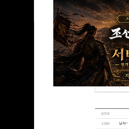
댓글
0
리플
0
건 l 1/0 
리플쓰기
글번호
낭자~ 
2,000