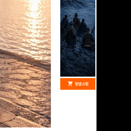
redeem
shopping_cart
헝앱 경품
헝앱 쇼핑
구글 플레이 기프트카드
15,000원 (추첨)
100
밥알