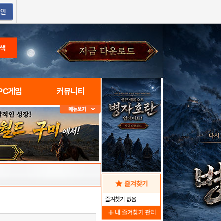
색
PC게임
커뮤니티
star
즐겨찾기
즐겨찾기 없음
add
내 즐겨찾기 관리