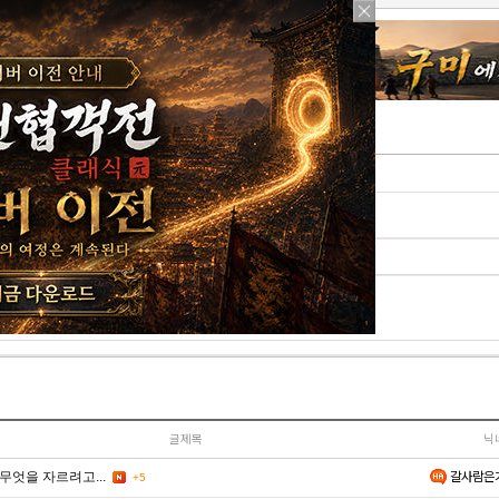
댓글 쓰기
페이지
이모티콘
주사위
이미지첨부
글제목
닉
갈사람은
무엇을 자르려고...
+5