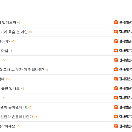
함 달려보까
갈사람은
+5
기에 목숨 건 여인
갈사람은
+5
릴까예?
갈사람은
+5
 마셈
갈사람은
+5
가
갈사람은
+5
S 그녀 .... 누가 더 귀엽나요?
갈사람은
+5
섭네
갈사람은
+5
 불만 있나요
갈사람은
+5
녀
갈사람은
+5
원이 들어왔다
갈사람은
(1)
+5
신인가 손톱여신인가
갈사람은
+5
생각하세요
갈사람은
+5