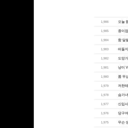
오늘 
1,986
종이접
1,985
함 달
1,984
떠들지
1,983
도망
1,982
냥이 V
1,981
쫌 무
1,980
저한테
1,979
슴가
1,978
신입사
1,977
당구여
1,976
무슨 
1,975