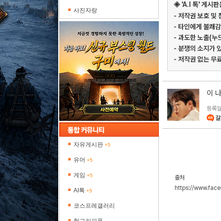
◈ 'A.I 톡' 
사진자랑
- 저작권 보호 및
- 타인에게 불쾌감
- 과도한 노출(누
- 분쟁의 소지가 
- 저작권 없는 무
이 
등록일 
갈
자유게시판
+5
유머
+5
게임
+5
출처
https://www.fa
AI톡
+5
코스프레갤러리