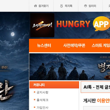
뉴스센터
사전예약/쿠폰
스마트 게
AI톡
-
전체 글
공지사항
게시판
이용안
출석체크
가입인사