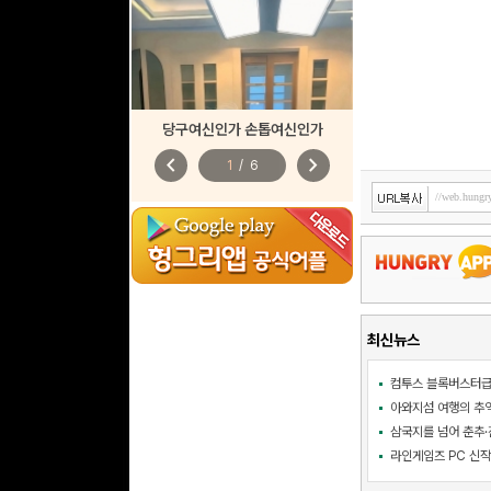
당구여신인가 손톱여신인가
chevron_left
chevron_right
1
/
6
최신뉴스
삼국지를 넘어 춘추·진