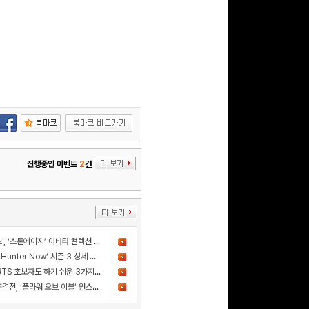
구글 플레이 기프트카드
5,000원 (추첨)
100
밥알
문화상품권 10000원
(추첨)
100
밥알
진행중인 이벤트
2
건
문화상품권 5000원 (추
첨)
더 샌드박스, 넷마블과 ‘세븐나이츠', ‘스톤에이지’ 아바타 컬렉션 출시
100
밥알
드디어 고기굽기 등장! ‘Monster Hunter Now’ 시즌 3 상세 정보 공개
카카오게임즈 신작 '스톰게이트', RTS 초보자도 하기 쉬운 3가지 이유
사건의 진실을 쫓는 스릴 넘치는 추격전, ‘플라워 오브 이블’ 원스토어 정식 출시!