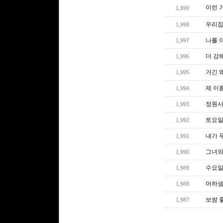
이런 
1,999
우리집
1,998
나를 
1,997
더 강
1,996
거긴 왜
1,995
제 이름
1,994
정원사
1,993
토요일
1,992
내가 
1,991
그녀와 
1,990
수요일엔
1,989
머하셈
1,988
보쌈 
1,987