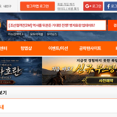
회원 가입 하기
아이디 / 비번 찾기
검
이슈검색어 »
모두의마블
9이닝스
임센터
헝앱샵
이벤트/미션
공략팬사이트
보기
내