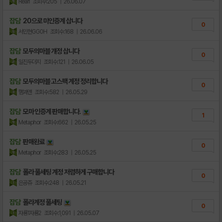
Reari
조회수:205
| 26.06.07
잡담
20으로 미인증계 삽니다
0
서민현GG0H
조회수:168
| 26.06.06
잡담
모두의마블 걔정 삽니다
0
일진두더지
조회수:121
| 26.06.05
잡담
모두의마블 고스팩 계정 정리합니다
0
햄과앤
조회수:582
| 26.05.29
잡담
모마 인증계 판매합니다.
1
Metaphor
조회수:662
| 26.05.25
잡담
판매완료
0
Metaphor
조회수:283
| 26.05.25
잡담
폴라 풀세팅 계정 저렴하게 구매합니다
0
은공쥬
조회수:248
| 26.05.21
잡담
폴라계정 풀세팅
0
자룡1자룡2
조회수:1,091
| 26.05.07