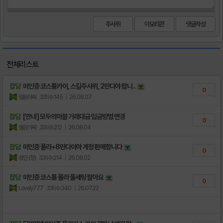
주사위
이모티콘
전체리스트
잡담
미인증 코스튬카이, 스킬주사위, 2만다야 팝니..
0
얼음아찌
조회수:145
| 26.08.07
잡담
[안내] 모두의마블 거래대금 입금방법 변경
0
얼음아찌
조회수:212
| 26.08.04
잡담
미인증 폴라+8만다이아 계정 판매합니다
0
성인 (창)
조회수:214
| 26.08.02
잡담
미인증 코스튬 폴라 풀세팅 팔아요
0
Lovely777
조회수:340
| 26.07.22