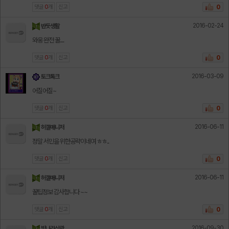
댓글
0
개
신고
0
2016-02-24
반듯생활
와웅 완전 꿀....
댓글
0
개
신고
0
2016-03-09
토크톡크
어질어질~
댓글
0
개
신고
0
2016-06-11
허갤매니저
정말 서민을 위한공략이네여 ㅎㅎ..
댓글
0
개
신고
0
2016-06-11
허갤매니저
꿀팁정보 감사합니다 ~~
댓글
0
개
신고
0
2016-09-30
빛나라삼광