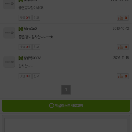
좋은공략집이네요!!
댓글
0
개
신고
0
2016-10-12
MiraGe2
좋은 정보 감사합니다 ^^★
댓글
0
개
신고
0
2016-11-18
정상혁GG0V
감사합니다
댓글
0
개
신고
0
1
댓글리스트 새로고침