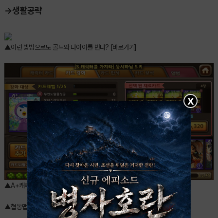
→생활공략
▲이런 방법으로도 골드와 다이아를 번다? [바로가기]
X
▲A+캐릭터 경험치 별 강화 비용[바로가기]
▲협동맵, 그 중 좀비앱의 공략과 느낀점! [바로가기]