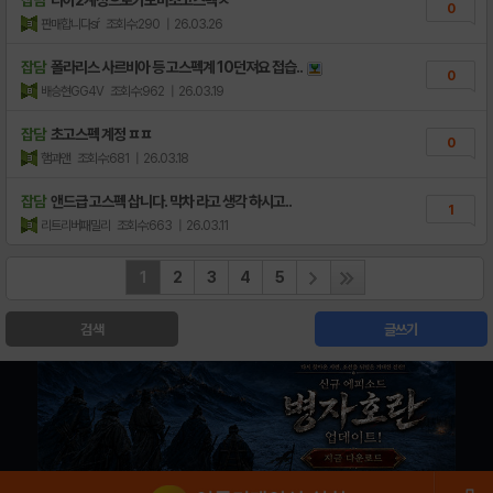
0
판매합니다sŕ
조회수:290
| 26.03.26
잡담
폴라리스 사르비아 등 고스펙계 10던져요 접습..
0
배승현GG4V
조회수:962
| 26.03.19
잡담
초고스펙 계정 ㅍㅍ
0
햄과앤
조회수:681
| 26.03.18
잡담
앤드급 고스펙 삽니다. 막차 라고 생각 하시고..
1
리트리버패밀리
조회수:663
| 26.03.11
1
2
3
4
5
검색
글쓰기