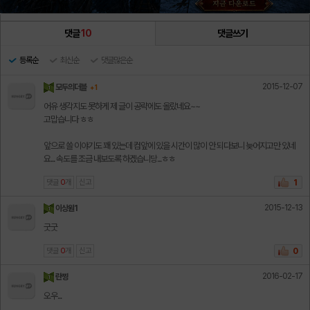
댓글
10
댓글쓰기
등록순
최신순
댓글많은순
2015-12-07
모두의더블
+ 1
어유 생각지도 못하게 제 글이 공략에도 올랐네요~~
고맙습니다 ㅎㅎ
앞으로 쓸 이야기도 꽤 있는데 컴앞에 있을 시간이 많이 안 되다보니 늦어지고만 있네
요... 속도를 조금 내보도록 하겠습니당...ㅎㅎ
댓글
0
개
신고
1
2015-12-13
이상원1
굿굿
댓글
0
개
신고
0
2016-02-17
란찡
오우...