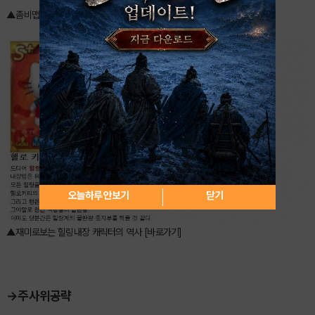
▲좀비맵에서 생존하기? 어렵지않아요. [바로가기]
오늘하루 안보기
닫기
▲재미로보는 힐링내장 캐릭터의 역사 [바로가기]
→주사위공략