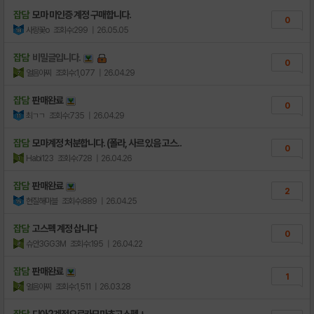
잡담
모마 미인증 계정 구매합니다.
0
사랑꽃o
조회수:299
| 26.05.05
잡담
비밀글입니다.
0
얼음아찌
조회수:1,077
| 26.04.29
잡담
판매완료
0
최ㄱㄱ
조회수:735
| 26.04.29
잡담
모마계정 처분합니다. (폴라, 사르 있음 고스..
0
Habi123
조회수:728
| 26.04.26
잡담
판매완료
2
현질해마블
조회수:889
| 26.04.25
잡담
고스펙 계정 삽니다
0
슈안3GG3M
조회수:195
| 26.04.22
잡담
판매완료
1
얼음아찌
조회수:1,511
| 26.03.28
잡담
디아2계정으로카모마초고스펙ㅅ