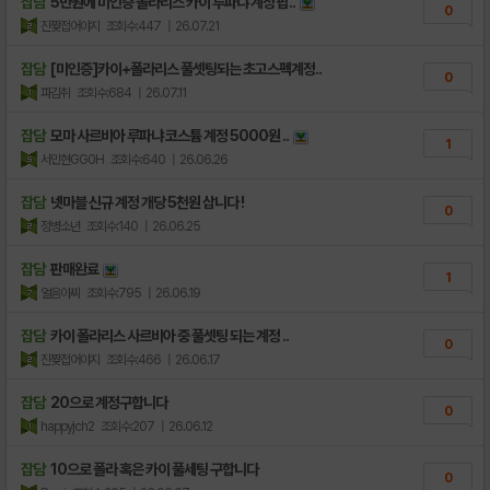
잡담
5만원에 미인증 폴라리스 카이 루파냐 계정 팝..
0
진짲접어야지
조회수:447
| 26.07.21
잡담
[미인증]카이+폴라리스 풀셋팅되는 초고스펙계정..
0
파김취
조회수:684
| 26.07.11
잡담
모마 사르비아 루파냐 코스튬 계정 5000원 ..
1
서민현GG0H
조회수:640
| 26.06.26
잡담
넷마블 신규 계정 개당 5천원 삽니다 !
0
정병소년
조회수:140
| 26.06.25
잡담
판매완료
1
얼음아찌
조회수:795
| 26.06.19
잡담
카이 폴라리스 사르비아 중 풀셋팅 되는 계정 ..
0
진짲접어야지
조회수:466
| 26.06.17
잡담
20으로 계정구합니다
0
happyjch2
조회수:207
| 26.06.12
잡담
10으로 폴라 혹은 카이 풀세팅 구합니다
0