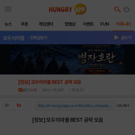
뉴스
쿠폰
게임센터
헝앱샵
이벤트
FUN
커뮤니티
모두의마블
- 전체글보기
글쓰기
[정보] 모두의마블 BEST 공략 모음
뀰단지
+10
조회수 : 55,647
| 15.12.07
10
https://m.hungryapp.co.kr/bbs/bbs_view.php?durl=Y...
URL복사
[정보] 모두의마블 BEST 공략 모음