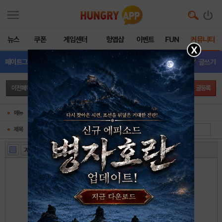
뉴스
쿠폰
게임센터
헝앱샵
이벤트
FUN
커뮤니티
X
페이트그랜드오더
- 유저 이벤트
글쓰기
이전페이지
글등록
메뉴
제목