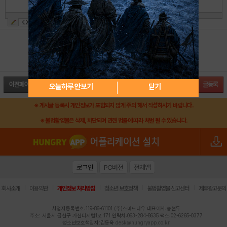
※ 숫자를 똑같이 입력해 주세요.
이전페이지
글등록
오늘하루 안보기
닫기
※ 게시글 등록시 개인정보가 포함되지 않게 주의 해서 작성하시기 바랍니다.
※ 불법촬영물은 삭제, 차단되며 관련 법률에 따라 처벌 될 수 있습니다.
로그인
PC버전
전체앱
|
|
|
|
|
회사소개
이용약관
개인정보 처리방침
청소년 보호정책
불법촬영물 신고센터
제휴광고문의
사업자등록번호:119-86-61101 (주)스마트나우 대표이사:송현두
주소: 서울시 금천구 가산디지털1로 171 연락처:063-284-8635 팩스:02-6265-0377
청소년보호책임자:김동욱
desk@hungryapp.co.kr