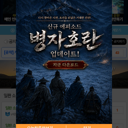
메뉴
이벤트/미션
설치/평가
즐겨찾기
공지사항
진행중인 이벤트
0
건
▼ 공지펴기
[공략] 개편 요일 던전 드랍표 (7.10)
43
[정보] 마술예장 (마스터스킬) 목록 (08...
50
[설명] 헝그리앱 모든 공략 모음집
3
데스티니 오더 소환 안내
2
[알림]공식 굿즈 거래관련 운영 안내.
3
일판 소식
외부링크 글 작성하지 말아주세요
1
일판 소식
4월 교환권(2026)교환 아이템 안내
1
ㄴㅇㅈ 글 이동 기준
2
v세토v
+30
조회수:158
| 26.04.03
게시판 이용 공지 추가(수정 23. 03. 3..
8
일판 소식
3월 교환권(2026) 교환아이템 안내
0