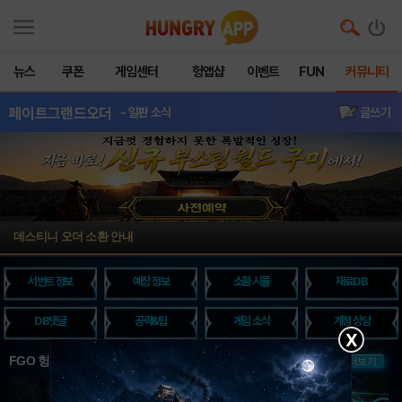
뉴스
쿠폰
게임센터
헝앱샵
이벤트
FUN
커뮤니티
페이트그랜드오더
- 일판 소식
글쓰기
데스티니 오더 소환 안내
서번트 정보
예장 정보
소환 시뮬
재료DB
DB댓글
공략&팁
게임 소식
계정 상담
X
FGO 헝그리앱 핫이슈
더보기