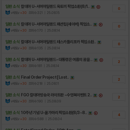
일판 소식
칼데아 U-서머아일랜드 옥토끼 픽업소환(8/1..
0
v세토v
+30
조회수:321
| 25.08.15
일판 소식
칼데아 U-서머아일랜드 패션립(세이버) 픽업소..
0
v세토v
+30
조회수:170
| 25.08.14
일판 소식
칼데아 U-서머아일랜드 테스카틀리포카 픽업소환..
0
v세토v
+30
조회수:135
| 25.08.14
일판 소식
칼데아 U-서머아일랜드~대통령은 여름의 꿈을 ..
2
v세토v
+30
조회수:181
| 25.08.14
일판 소식
Final Order Project [Lost..
2
v세토v
+30
조회수:218
| 25.08.11
일판 소식
FGO 칼데아방송국 라이트판 ~수영복이벤트 2..
2
v세토v
+30
조회수:190
| 25.08.09
일판 소식
10주년 기념 U-올가마리 픽업소환(8/3~8..
4
v세토v
+30
조회수:588
| 25.08.04