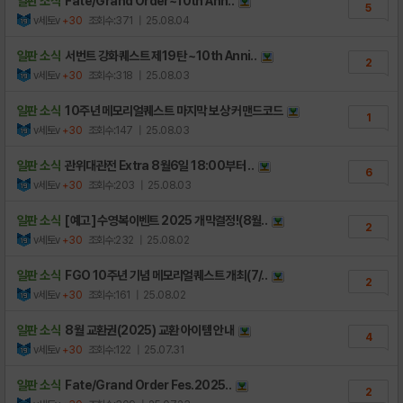
일판 소식
Fate/Grand Order~10th Ann..
5
v세토v
+30
조회수:371
| 25.08.04
일판 소식
서번트 강화퀘스트 제19탄 ~10th Anni..
2
v세토v
+30
조회수:318
| 25.08.03
일판 소식
10주년 메모리얼퀘스트 마지막 보상 커맨드코드
1
v세토v
+30
조회수:147
| 25.08.03
일판 소식
관위대관전 Extra 8월6일 18:00부터 ..
6
v세토v
+30
조회수:203
| 25.08.03
일판 소식
[예고] 수영복이벤트 2025 개막결정!(8월..
2
v세토v
+30
조회수:232
| 25.08.02
일판 소식
FGO 10주년 기념 메모리얼퀘스트 개최(7/..
2
v세토v
+30
조회수:161
| 25.08.02
일판 소식
8월 교환권(2025) 교환 아이템 안내
4
v세토v
+30
조회수:122
| 25.07.31
일판 소식
Fate/Grand Order Fes.2025..
2