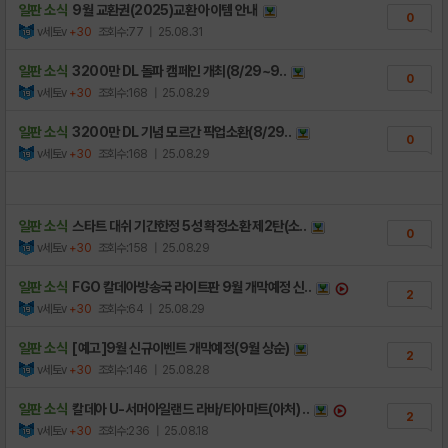
일판 소식
9월 교환권(2025)교환 아이템 안내
0
v세토v
+30
조회수:77
| 25.08.31
일판 소식
3200만 DL 돌파 캠페인 개최(8/29~9..
0
v세토v
+30
조회수:168
| 25.08.29
일판 소식
3200만 DL 기념 모르간 픽업소환(8/29..
0
v세토v
+30
조회수:168
| 25.08.29
일판 소식
스타트 대쉬 기간한정 5성 확정소환 제2탄(소..
0
v세토v
+30
조회수:158
| 25.08.29
일판 소식
FGO 칼데아방송국 라이트판 9월 개막예정 신..
2
v세토v
+30
조회수:64
| 25.08.29
일판 소식
[예고]9월 신규이벤트 개막예정(9월 상순)
2
v세토v
+30
조회수:146
| 25.08.28
일판 소식
칼데아 U-서머아일랜드 라바/티아마트(아처) ..
2
v세토v
+30
조회수:236
| 25.08.18