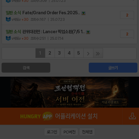
v세토v
+30
조회수:309
| 25.07.23
일판 소식
Fate/Grand Order Fes.2025..
2
v세토v
+30
조회수:167
| 25.07.23
일판 소식
관위대관전 : Lancer 픽업소환(7/5 1..
2
v세토v
+30
조회수:251
| 25.07.14
1
2
3
4
5
검색
글쓰기
로그인
PC버전
전체앱