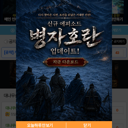
메뉴
이벤트/미션
설치/평가
즐겨찾기
공지사항
진행중인 이벤트
0
건
▼ 공지펴기
[공략] 개편 요일 던전 드랍표 (7.10)
43
[정보] 마술예장 (마스터스킬) 목록 (08...
50
[설명] 헝그리앱 모든 공략 모음집
3
데스티니 오더 소환 안내
2
[알림]공식 굿즈 거래관련 운영 안내.
3
대나무숲
외부링크 글 작성하지 말아주세요
1
대나무숲
메린이 근황
0
ㄴㅇㅈ 글 이동 기준
2
장알카디
조회수:3
| 26.07.27
게시판 이용 공지 추가(수정 23. 03. 3..
8
오늘하루 안보기
닫기
대나무숲
응애 나 아기 메린이
0