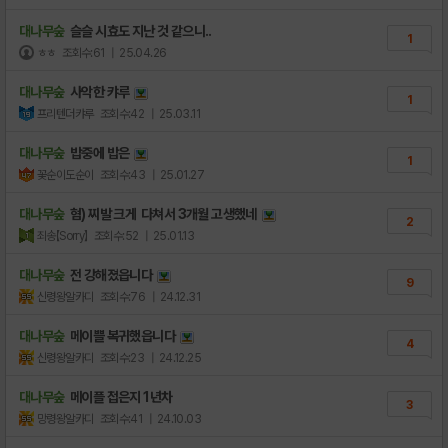
대나무숲
슬슬 시효도 지난 것 같으니..
1
ㅎㅎ
조회수:61
| 25.04.26
대나무숲
사악한 캬루
1
프리텐더캬루
조회수:42
| 25.03.11
대나무숲
밥중에 밥은
1
꽃순이도순이
조회수:43
| 25.01.27
대나무숲
혐) 찌발 크게 다쳐서 3개월 고생했네
2
죄송【Sorry】
조회수:52
| 25.01.13
대나무숲
전 강해졌읍니다
9
신령왕알카디
조회수:76
| 24.12.31
대나무숲
메이쁠 복귀했읍니다
4
신령왕알카디
조회수:23
| 24.12.25
대나무숲
메이플 접은지 1년차
3
망령왕알카디
조회수:41
| 24.10.03