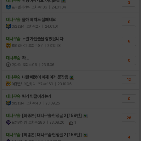
대나무숲
안녕히계세요. 여러분들
3
프리텐더캬루
조회수:106
| 24.01.04
대나무숲
올해 확챠도 실패네요
0
t1r2s3l4
조회수:27
| 24.01.01
대나무숲
노말 가앤슬을 잡았읍니다
8
별의알카디
조회수:87
| 23.12.28
대나무숲
하...
0
마다오
조회수:96
| 23.11.06
대나무숲
나란 메붕이 이제 이거 못잡음
12
역행은하의알카디
조회수:169
| 23.10.06
대나무숲
뭔가 명절이라는게
0
t1r2s3l4
조회수:43
| 23.09.25
대나무숲
[최종본] 대나무숲 헌정글 2 [159번]
26
요정왕신령
조회수:286
| 23.08.20
1
대나무숲
[최종본] 대나무숲 헌정글 2 [158번]
4