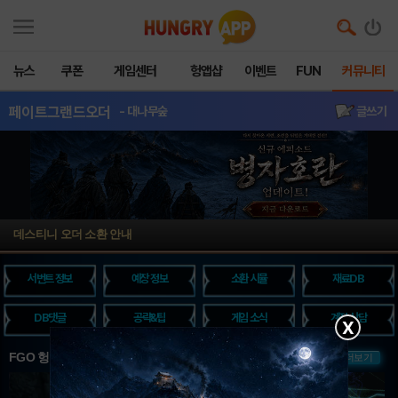
뉴스
쿠폰
게임센터
헝앱샵
이벤트
FUN
커뮤니티
페이트그랜드오더
- 대나무숲
글쓰기
데스티니 오더 소환 안내
서번트 정보
예장 정보
소환 시뮬
재료DB
DB댓글
공략&팁
게임 소식
계정 상담
X
FGO 헝그리앱 핫이슈
더보기