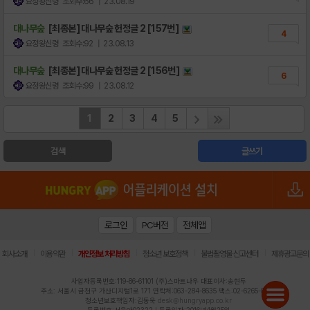
요정왕신령
조회수:66
| 23.08.19
대나무숲
[최종본] 대나무숲 헌정글 2 [157번]
4
요정왕신령
조회수:92
| 23.08.13
대나무숲
[최종본] 대나무숲 헌정글 2 [156번]
6
요정왕신령
조회수:99
| 23.08.12
1
2
3
4
5
검색
글쓰기
로그인
PC버전
전체앱
|
|
|
|
|
회사소개
이용약관
개인정보 처리방침
청소년 보호정책
불법촬영물 신고센터
제휴광고문의
사업자등록번호:119-86-61101 (주)스마트나우 대표이사:송현두
주소: 서울시 금천구 가산디지털1로 171 연락처:063-284-8635 팩스:02-6265-0377
청소년보호책임자:김동욱
desk@hungryapp.co.kr
등록번호:서울아02322 | 등록일자:2016년4월25일