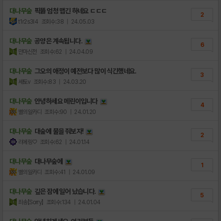
대나무숲
픽뚫 엄청 맵긴 하네요 ㄷㄷㄷ
2
t1r2s3l4
조회수:38
| 24.05.03
대나무숲
공양은 계속됩니다.
6
만마신전
조회수:62
| 24.04.09
대나무숲
그오의 애정이 예전보다 많이 식긴했네요.
3
세토v
조회수:83
| 24.03.20
대나무숲
안녕하세요 메린이입니다
4
별의알카디
조회수:90
| 24.01.20
대나무숲
대숲에 물을 줘보자!
2
리에링♡
조회수:62
| 24.01.14
대나무숲
대나무숲에
1
별의알카디
조회수:41
| 24.01.09
대나무숲
깊은 잠에 일어 났습니다.
5
죄송【Sorry】
조회수:134
| 24.01.04