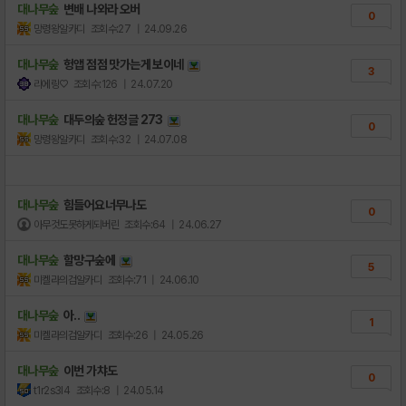
대나무숲
변배 나와라 오버
0
망령왕알카디
조회수:27
| 24.09.26
대나무숲
헝앱 점점 맛가는게 보이네
3
리에링♡
조회수:126
| 24.07.20
대나무숲
대두의숲 헌정글 273
0
망령왕알카디
조회수:32
| 24.07.08
대나무숲
힘들어요너무나도
0
아무것도못하게되버린
조회수:64
| 24.06.27
대나무숲
할망구숲에
5
미켈라의검알카디
조회수:71
| 24.06.10
대나무숲
아..
1
미켈라의검알카디
조회수:26
| 24.05.26
대나무숲
이번 가챠도
0
t1r2s3l4
조회수:8
| 24.05.14