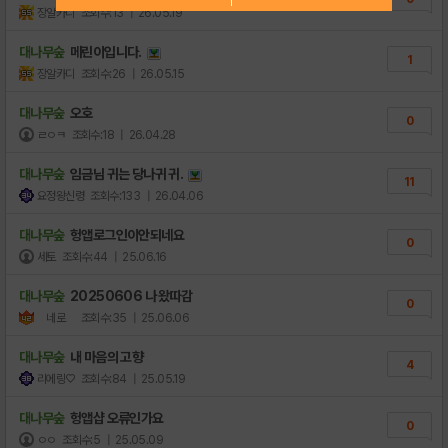
장알카디
조회수:13
| 26.05.19
[알림] 페그오 게시판 이용 안내 (08.28..
22
대나무숲
메린이입니다.
1
장알카디
조회수:26
| 26.05.15
대나무숲
오호
0
ㄹㅇㅋ
조회수:18
| 26.04.28
대나무숲
임금님 귀는 당나귀 귀.
11
요정왕신령
조회수:133
| 26.04.06
대나무숲
헝앱로그인이안되네요
0
세토
조회수:44
| 25.06.16
대나무숲
20250606 나 왔따감
0
ㅤ네로ㅤ
조회수:35
| 25.06.06
대나무숲
내 마음의 고향
4
리에링♡
조회수:84
| 25.05.19
대나무숲
헝앱샵 오류인가요
0
ㅇㅇ
조회수:5
| 25.05.09