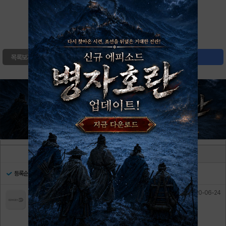
0
북마크
목록보기
글쓰기
댓글
5
댓글쓰기
등록순
최신순
댓글많은순
2020-06-24
나랑계약할래
ㅎ