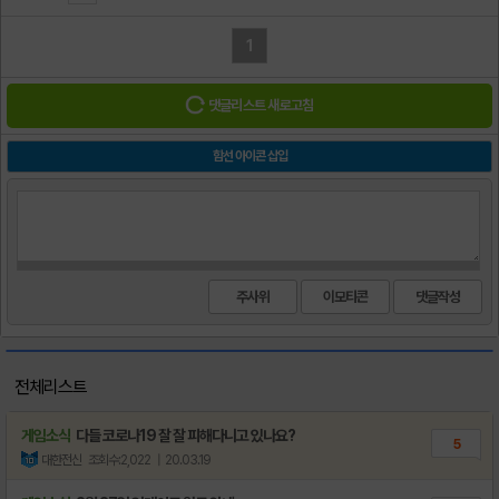
1
댓글리스트 새로고침
함선 아이콘 삽입
주사위
이모티콘
전체리스트
게임소식
다들 코로나19 잘 잘 피해다니고 있나요?
5
대한전신
조회수:2,022
| 20.03.19