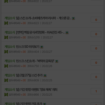
호두과자49
+30
조회수:832
| 20.02.27
게임소식
일) 스킨 소개-소비에츠카야 러시아・게으른 감..
0
호두과자49
+30
조회수:623
| 20.02.27
게임소식
[번역] 벽람 공식4컷만화 - 미속전진 45-..
0
호두과자49
+30
조회수:1,010
| 20.02.27
게임소식
민스크 SD 미리보기
0
호두과자49
+30
조회수:404
| 20.02.27
게임소식
민스크 스킨소개 - '벼락의 감옥장'
0
호두과자49
+30
조회수:750
| 20.02.26
게임소식
일) 2월 27일 스킨 추가
0
호두과자49
+30
조회수:809
| 20.02.25
게임소식
일) 기간 한정 이벤트 '정보 해독' 개최
1
호두과자49
+30
조회수:866
| 20.02.25
게임소식
일) 기간 한정 건조 추가