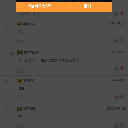
오늘하루 안보기
닫기
댓글
4
개
신고
0
2020-08-21
슈퍼알카디
오잉 ㅋㅋ
0
신고
2020-08-21
나랑계약할래
[슈퍼알카디]
? 나 이런거 안썼는데 해킹당한건가
0
신고
2020-08-21
슈퍼알카디
에엣!
0
신고
2020-08-22
그랜드후배
???
0
신고