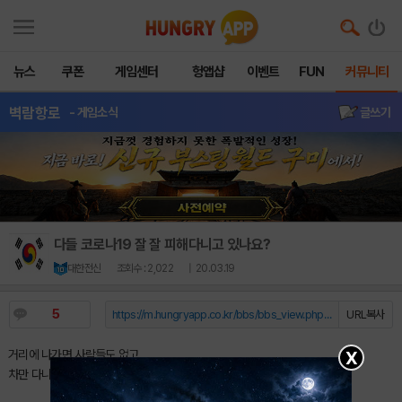
뉴스
쿠폰
게임센터
헝앱샵
이벤트
FUN
커뮤니티
벽람항로
- 게임소식
글쓰기
다들 코로나19 잘 잘 피해다니고 있나요?
대한전신
조회수 : 2,022
| 20.03.19
5
https://m.hungryapp.co.kr/bbs/bbs_view.php?durl=Y...
URL복사
X
거리에 나가면 사람들도 없고
차만 다니에요 그나마 버스에는 사람도 없구요