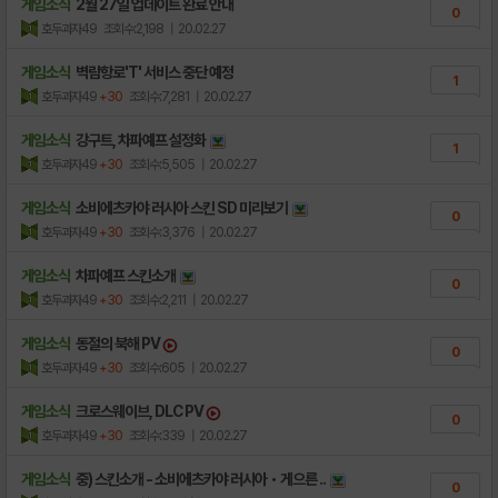
게임소식
2월 27일 업데이트 완료 안내
0
호두과자49
조회수:2,198
| 20.02.27
게임소식
벽람항로'T' 서비스 중단 예정
1
호두과자49
+30
조회수:7,281
| 20.02.27
게임소식
강구트, 차파예프 설정화
1
호두과자49
+30
조회수:5,505
| 20.02.27
게임소식
소비에츠카야 러시아 스킨 SD 미리보기
0
호두과자49
+30
조회수:3,376
| 20.02.27
게임소식
차파예프 스킨소개
0
호두과자49
+30
조회수:2,211
| 20.02.27
게임소식
동절의 북해 PV
0
호두과자49
+30
조회수:605
| 20.02.27
게임소식
크로스웨이브, DLC PV
0
호두과자49
+30
조회수:339
| 20.02.27
게임소식
중) 스킨소개 - 소비에츠카야 러시아・게으른 ..
0