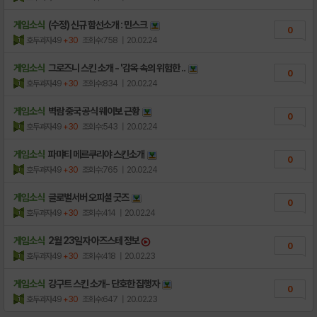
게임소식
(수정) 신규 함선소개 : 민스크
0
호두과자49
+30
조회수:758
| 20.02.24
게임소식
그로즈니 스킨 소개 - '감옥 속의 위험한 ..
0
호두과자49
+30
조회수:834
| 20.02.24
게임소식
벽람 중국 공식 웨이보 근황
0
호두과자49
+30
조회수:543
| 20.02.24
게임소식
파먀티 메르쿠리야 스킨소개
0
호두과자49
+30
조회수:765
| 20.02.24
게임소식
글로벌서버 오피셜 굿즈
0
호두과자49
+30
조회수:414
| 20.02.24
게임소식
2월 23일자 아즈스테 정보
0
호두과자49
+30
조회수:418
| 20.02.23
게임소식
강구트 스킨 소개- 단호한 집행자
0
호두과자49
+30
조회수:647
| 20.02.23