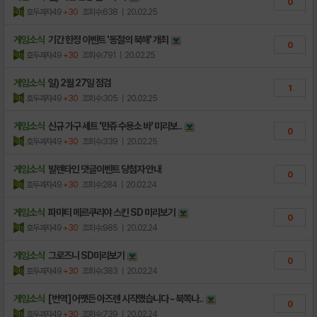
0
호두과자49
+30
조회수:638
| 20.02.25
게임소식
기간 한정 이벤트 '동절의 북해' 개최
0
호두과자49
+30
조회수:791
| 20.02.25
게임소식
일) 2월 27일 점검
1
호두과자49
+30
조회수:305
| 20.02.25
게임소식
신규 가구 세트 '만쥬 수용소 바' 미리보..
0
호두과자49
+30
조회수:339
| 20.02.25
게임소식
발렌타인 댓글이벤트 당첨자 안내
0
호두과자49
+30
조회수:284
| 20.02.24
게임소식
파먀티 메르쿠리야 스킨 SD 미리보기
0
호두과자49
+30
조회수:985
| 20.02.24
게임소식
그로즈니 SD미리보기
0
호두과자49
+30
조회수:383
| 20.02.24
게임소식
[번역] 어쨋든 아즈렌 시작했습니다 - 북쪽나..
0
호두과자49
+30
조회수:739
| 20.02.24